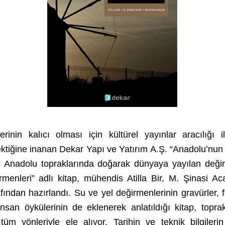
erinin kalıcı olması için kültürel yayınlar aracılığı 
ktiğine inanan Dekar Yapı ve Yatırım A.Ş. “Anadolu’nun D
. Anadolu topraklarında doğarak dünyaya yayılan değirm
menleri” adlı kitap, mühendis Atilla Bir, M. Şinasi Acar
ından hazırlandı. Su ve yel değirmenlerinin gravürler, f
 insan öykülerinin de eklenerek anlatıldığı kitap, topra
tüm yönleriyle ele alıyor. Tarihin ve teknik bilgilerin