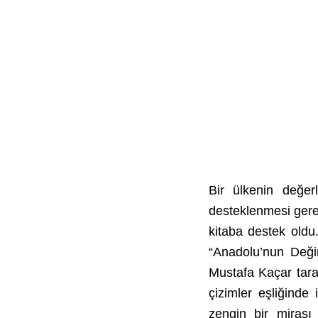
Bir ülkenin değerl
desteklenmesi gere
kitaba destek oldu
“Anadolu’nun Değir
Mustafa Kaçar taraf
çizimler eşliğinde
zengin bir mirası 