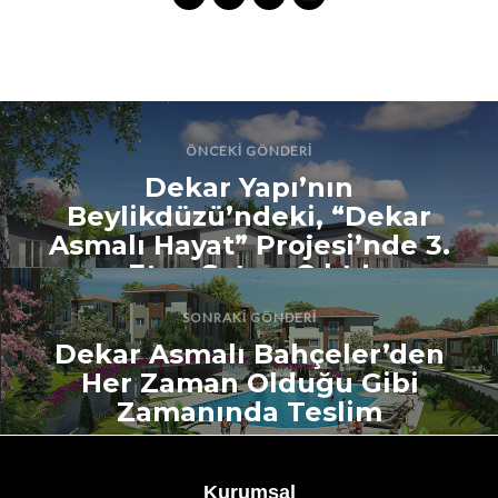
ÖNCEKI GÖNDERI
Dekar Yapı’nın
Beylikdüzü’ndeki, “Dekar
Asmalı Hayat” Projesi’nde 3.
Etap Satışa Çıktı!
SONRAKI GÖNDERI
Dekar Asmalı Bahçeler’den
Her Zaman Olduğu Gibi
Zamanında Teslim
Kurumsal