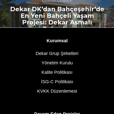
SONRAKI GÖNDERI
Dekar DK’dan Bahçeşehir’de
En Yeni Bahçeli Yaşam
Projesi: Dekar Asmalı
Bahçeler
Kurumsal
Dekar Grup Şirketleri
Yönetim Kurulu
Kalite Politikası
İSG-C Politikası
KVKK Düzenlemesi