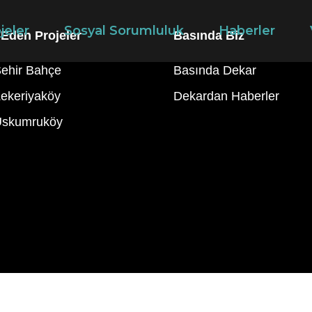
jeler
Sosyal Sorumluluk
Haberler
Eden Projeler
Basında Biz
ehir Bahçe
Basında Dekar
ekeriyaköy
Dekardan Haberler
Uskumruköy