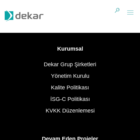
“Compellingly fashion low-risk high-yield “outside the
box” thinking after synergistic users. Quickly empower
web-enabled manufactured products alignments”
Kurumsal
Dekar Grup Şirketleri
Yönetim Kurulu
Kalite Politikası
İSG-C Politikası
KVKK Düzenlemesi
Devam Eden Projeler