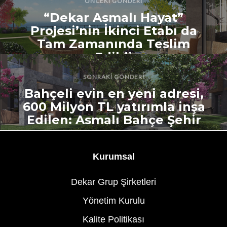
ÖNCEKI GÖNDERI
“Dekar Asmalı Hayat”
Projesi’nin İkinci Etabı da
Tam Zamanında Teslim
Edildi
SONRAKI GÖNDERI
Bahçeli evin en yeni adresi,
600 Milyon TL yatırımla inşa
Edilen: Asmalı Bahçe Şehir
Kurumsal
Dekar Grup Şirketleri
Yönetim Kurulu
Kalite Politikası