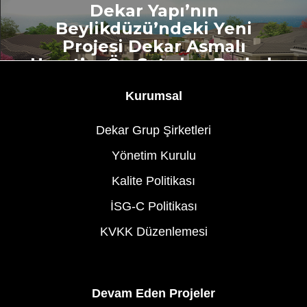
Dekar Yapı’nın
Beylikdüzü’ndeki Yeni
Projesi Dekar Asmalı
Hayat’ın Ön Satışları Başladı
Kurumsal
Dekar Grup Şirketleri
Yönetim Kurulu
Kalite Politikası
İSG-C Politikası
KVKK Düzenlemesi
Devam Eden Projeler